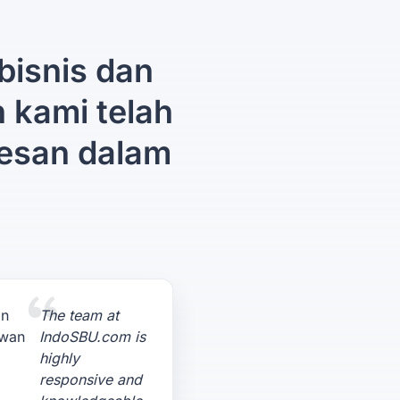
bisnis dan
n kami telah
esan dalam
The team at
IndoSBU.com is
highly
responsive and