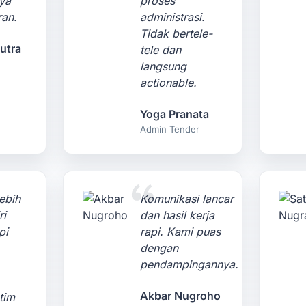
ya
proses
ran.
administrasi.
Tidak bertele-
utra
tele dan
langsung
actionable.
Yoga Pranata
Admin Tender
ebih
Komunikasi lancar
ri
dan hasil kerja
pi
rapi. Kami puas
dengan
pendampingannya.
Akbar Nugroho
tim