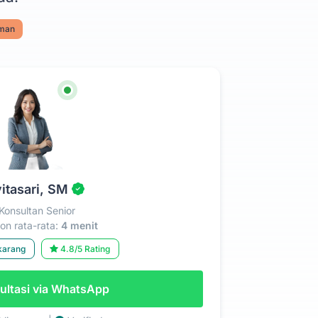
aman
itasari, SM
Konsultan Senior
n rata-rata:
4 menit
karang
4.8/5 Rating
ltasi via WhatsApp