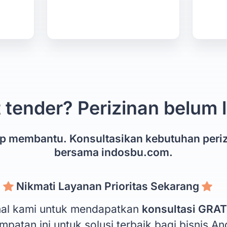
 tender? Perizinan belum
ap membantu. Konsultasikan kebutuhan peri
bersama indosbu.com.
Nikmati Layanan Prioritas Sekarang
onal kami untuk mendapatkan
konsultasi GRAT
patan ini untuk solusi terbaik bagi bisnis An