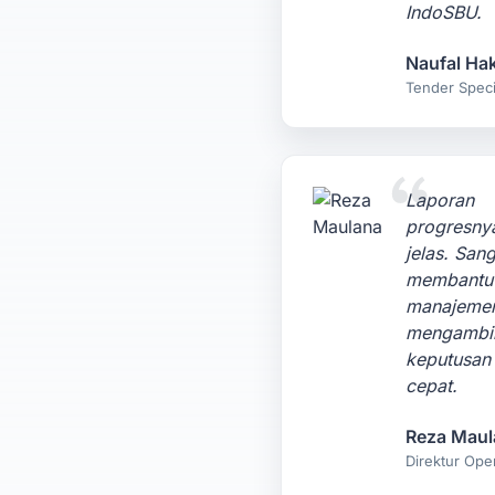
IndoSBU.
Naufal Ha
Tender Specia
Laporan
progresny
jelas. Sang
membantu
manajeme
mengambi
keputusan
cepat.
Reza Maul
Direktur Ope