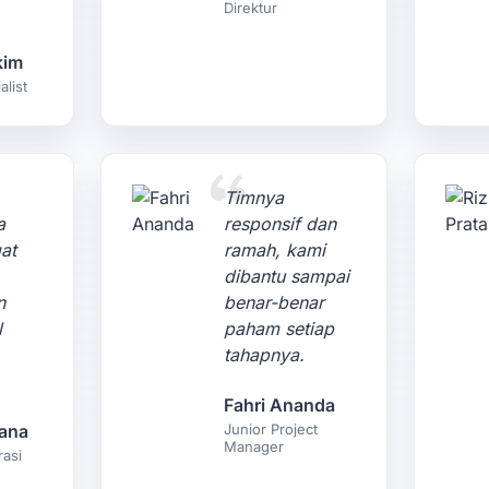
Direktur
kim
list
Timnya
a
responsif dan
at
ramah, kami
dibantu sampai
n
benar-benar
l
paham setiap
tahapnya.
Fahri Ananda
ana
Junior Project
Manager
rasi