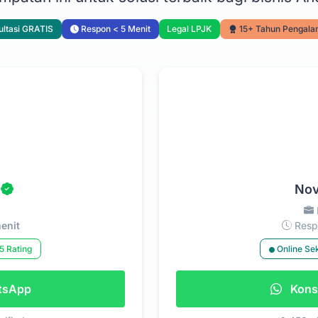
ltasi GRATIS
Respon < 5 Menit
Legal LPJK
15+ Tahun Pengal
Nov
enit
Respo
5 Rating
Online Se
atsApp
Konsu