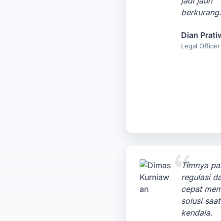
jadi jauh
berkurang
Dian Prati
Legal Officer
Timnya p
regulasi d
cepat mem
solusi saa
kendala.