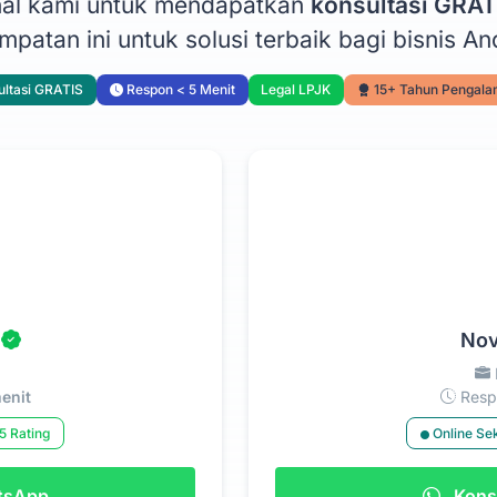
onal kami untuk mendapatkan
konsultasi GRAT
patan ini untuk solusi terbaik bagi bisnis An
ltasi GRATIS
Respon < 5 Menit
Legal LPJK
15+ Tahun Pengal
Nov
enit
Respo
5 Rating
Online Se
atsApp
Konsu