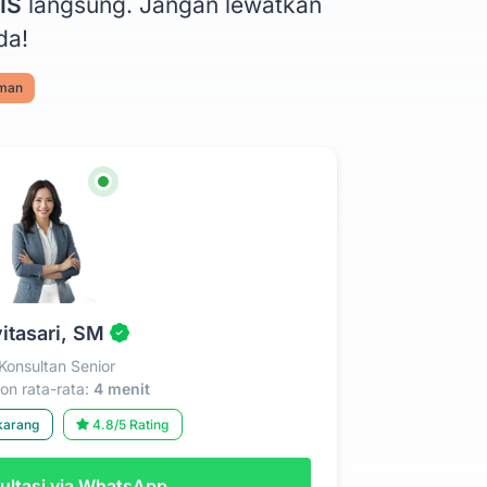
IS
langsung. Jangan lewatkan
da!
aman
itasari, SM
Konsultan Senior
n rata-rata:
4 menit
karang
4.8/5 Rating
ltasi via WhatsApp