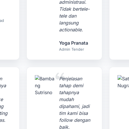
administrasi.
Tidak bertele-
tele dan
ad
langsung
actionable.
Yoga Pranata
Admin Tender
n
Penjelasan
nya
tahap demi
tahapnya
ke
mudah
ng
dipahami, jadi
ting
tim kami bisa
as.
follow dengan
baik.