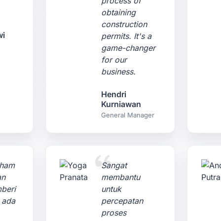
process of
.
obtaining
construction
wi
permits. It's a
game-changer
for our
business.
Hendri
Kurniawan
General Manager
aham
Sangat
an
membantu
beri
untuk
t ada
percepatan
proses