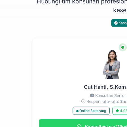
Hubungi tim konsultan profesi
kesem
Konsu
Cut Hanti, S.Kom
Konsultan Senior
Respon rata-rata:
3 m
Online Sekarang
4.9/
Konsultasi via Wh