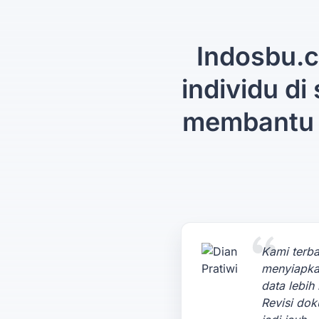
Indosbu.c
individu di
membantu 
Kami terba
menyiapk
data lebih 
Revisi do