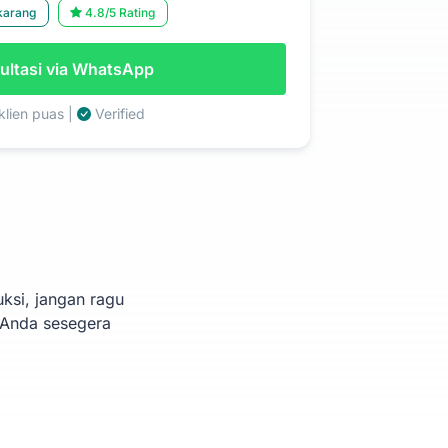
karang
4.8/5 Rating
ltasi via WhatsApp
lien puas |
Verified
ksi, jangan ragu
 Anda sesegera