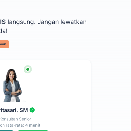
IS
langsung. Jangan lewatkan
da!
aman
itasari, SM
Konsultan Senior
n rata-rata:
4 menit