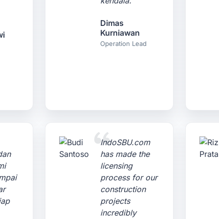
kendala.
.
Dimas
Kurniawan
wi
Operation Lead
IndoSBU.com
dan
has made the
mi
licensing
ampai
process for our
ar
construction
iap
projects
incredibly