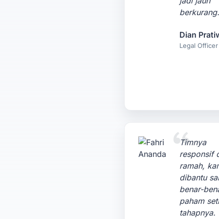
jadi jauh
berkurang
Dian Prati
Legal Officer
Timnya
responsif 
ramah, ka
dibantu s
benar-ben
paham set
tahapnya.