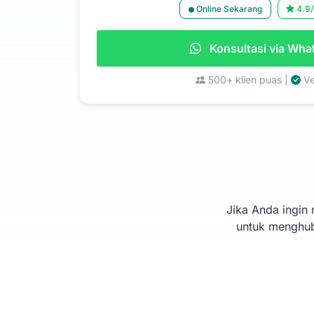
Online Sekarang
4.9/
Konsultasi via Wh
500+ klien puas |
Ve
Jika Anda ingin
untuk menghub