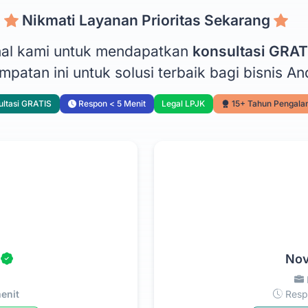
Nikmati Layanan Prioritas Sekarang
onal kami untuk mendapatkan
konsultasi GRAT
patan ini untuk solusi terbaik bagi bisnis An
ltasi GRATIS
Respon < 5 Menit
Legal LPJK
15+ Tahun Pengal
Nov
enit
Respo