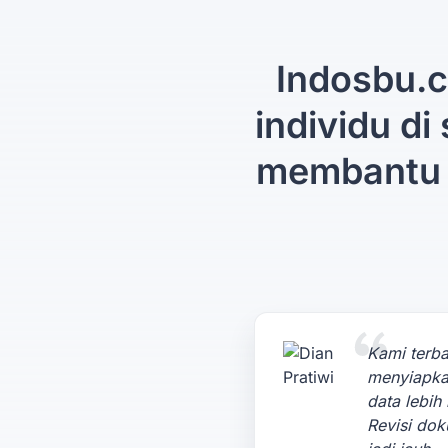
Indosbu.c
individu di
membantu 
Kami terba
menyiapk
data lebih 
Revisi do