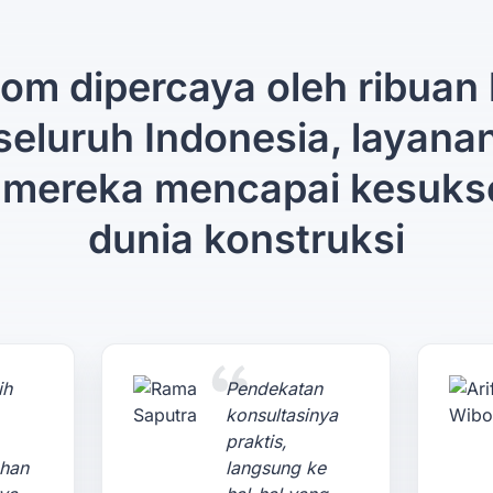
om dipercaya oleh ribuan 
 seluruh Indonesia, layana
mereka mencapai kesuks
dunia konstruksi
ih
Pendekatan
konsultasinya
praktis,
ahan
langsung ke