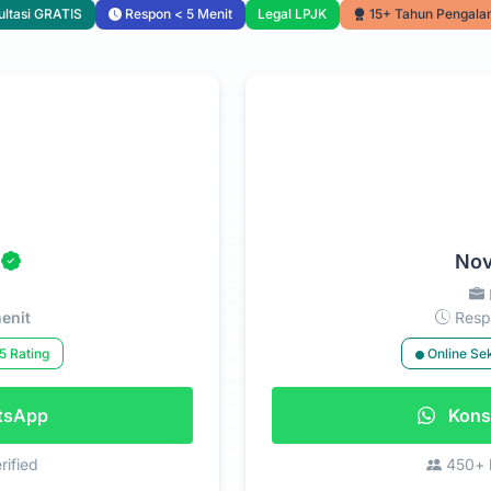
ltasi GRATIS
Respon < 5 Menit
Legal LPJK
15+ Tahun Pengal
Nov
enit
Respo
5 Rating
Online Se
atsApp
Konsu
rified
450+ k