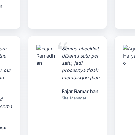
h
t
com
Semua checklist
the
dibantu satu per
satu, jadi
r our
prosesnya tidak
on
membingungkan.
Fajar Ramadhan
Site Manager
d
Terima
oso