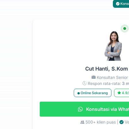
Konsu
Cut Hanti, S.Kom
Konsultan Senior
Respon rata-rata:
3 m
Online Sekarang
4.9/
Konsultasi via Wh
500+ klien puas |
Ve