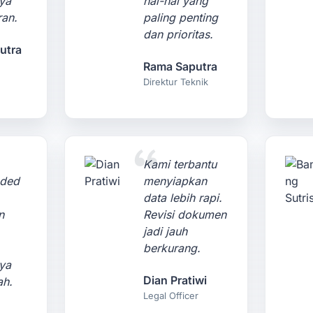
ya
hal-hal yang
ran.
paling penting
dan prioritas.
utra
Rama Saputra
Direktur Teknik
Kami terbantu
ded
menyiapkan
data lebih rapi.
n
Revisi dokumen
jadi jauh
berkurang.
ya
Dian Pratiwi
ah.
Legal Officer