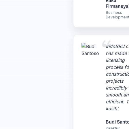
Raka
Firmansya
Business
Developmen
IndoSBU.
has made 
licensing
process fo
constructi
projects
incredibly
smooth an
efficient. 
kasih!
Budi Sant
Direktur