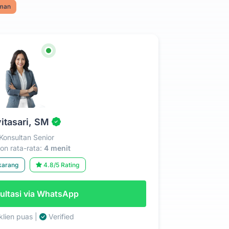
aman
itasari, SM
Konsultan Senior
n rata-rata:
4 menit
karang
4.8/5 Rating
ltasi via WhatsApp
lien puas |
Verified