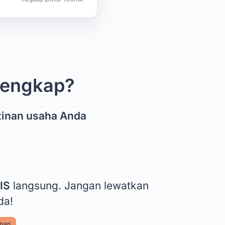
 lengkap?
zinan usaha Anda
IS
langsung. Jangan lewatkan
da!
aman