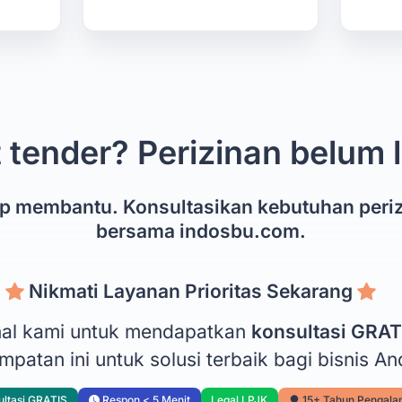
 tender? Perizinan belum
ap membantu. Konsultasikan kebutuhan peri
bersama indosbu.com.
Nikmati Layanan Prioritas Sekarang
onal kami untuk mendapatkan
konsultasi GRAT
patan ini untuk solusi terbaik bagi bisnis An
ltasi GRATIS
Respon < 5 Menit
Legal LPJK
15+ Tahun Pengal