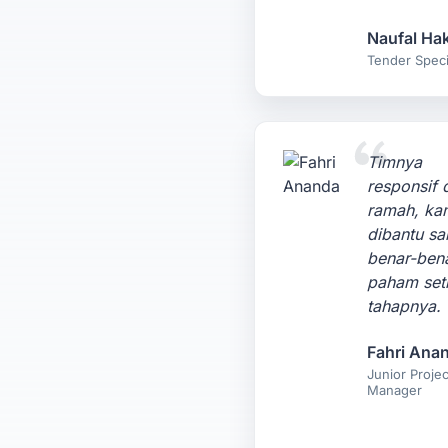
Naufal Ha
Tender Specia
Timnya
responsif 
ramah, ka
dibantu s
benar-ben
paham set
tahapnya.
Fahri Ana
Junior Projec
Manager