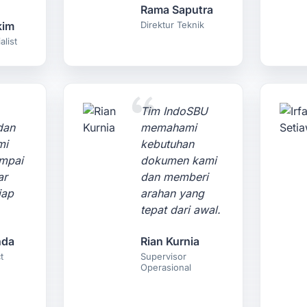
Rama Saputra
kim
Direktur Teknik
list
Tim IndoSBU
dan
memahami
mi
kebutuhan
ampai
dokumen kami
ar
dan memberi
iap
arahan yang
tepat dari awal.
nda
Rian Kurnia
t
Supervisor
Operasional