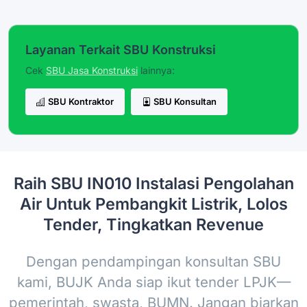
Layanan Terkait SBU Konstruksi
Cek
SBU Jasa Konstruksi
lainnya:
SBU Kontraktor
SBU Konsultan
Raih SBU IN010 Instalasi Pengolahan
Air Untuk Pembangkit Listrik, Lolos
Tender, Tingkatkan Revenue
Dengan pendampingan konsultan SBU
kami, BUJK Anda siap ikut tender LPJK—
pemerintah, swasta, BUMN. Jangan biarkan