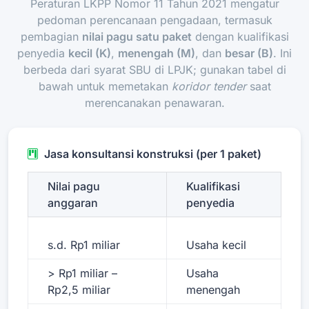
Peraturan LKPP Nomor 11 Tahun 2021 mengatur
pedoman perencanaan pengadaan, termasuk
pembagian
nilai pagu satu paket
dengan kualifikasi
penyedia
kecil (K)
,
menengah (M)
, dan
besar (B)
. Ini
berbeda dari syarat SBU di LPJK; gunakan tabel di
bawah untuk memetakan
koridor tender
saat
merencanakan penawaran.
Jasa konsultansi konstruksi (per 1 paket)
Nilai pagu
Kualifikasi
anggaran
penyedia
s.d. Rp1 miliar
Usaha kecil
> Rp1 miliar –
Usaha
Rp2,5 miliar
menengah