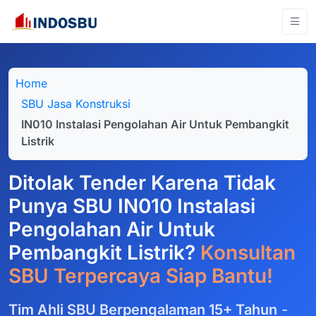
Home
SBU Jasa Konstruksi
IN010 Instalasi Pengolahan Air Untuk Pembangkit
Listrik
Ditolak Tender Karena Tidak
Punya SBU IN010 Instalasi
Pengolahan Air Untuk
Pembangkit Listrik?
Konsultan
SBU Terpercaya Siap Bantu!
Tim Ahli SBU Berpengalaman 15+ Tahun
-