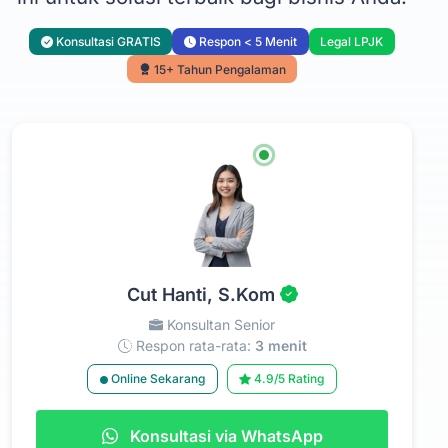
Konsultasi GRATIS
Respon < 5 Menit
Legal LPJK
15+ Tahun Pengalaman
Cut Hanti, S.Kom
Konsultan Senior
Respon rata-rata:
3 menit
Online Sekarang
4.9/5 Rating
Konsultasi via WhatsApp