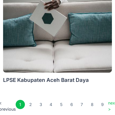
LPSE Kabupaten Aceh Barat Daya
<
nex
1
2
3
4
5
6
7
8
9
previous
>