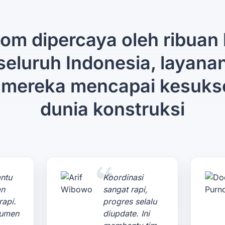
om dipercaya oleh ribuan 
 seluruh Indonesia, layana
mereka mencapai kesuks
dunia konstruksi
ntu
Koordinasi
an
sangat rapi,
rapi.
progres selalu
kumen
diupdate. Ini