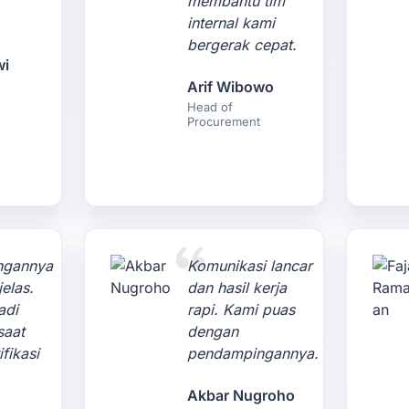
membantu tim
.
internal kami
bergerak cepat.
wi
Arif Wibowo
Head of
Procurement
ngannya
Komunikasi lancar
jelas.
dan hasil kerja
adi
rapi. Kami puas
saat
dengan
fikasi
pendampingannya.
Akbar Nugroho