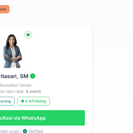
aman
itasari, SM
Konsultan Senior
n rata-rata:
4 menit
karang
4.8/5 Rating
ltasi via WhatsApp
lien puas |
Verified