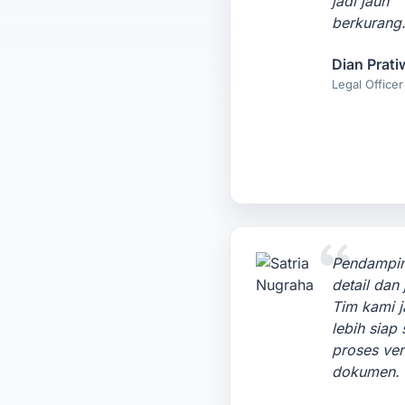
jadi jauh
berkurang
Dian Prati
Legal Officer
Pendampi
detail dan 
Tim kami j
lebih siap 
proses veri
dokumen.