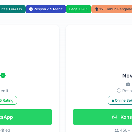
ltasi GRATIS
Respon < 5 Menit
Legal LPJK
15+ Tahun Pengal
Nov
enit
Respo
5 Rating
Online Se
atsApp
Konsu
rified
450+ k