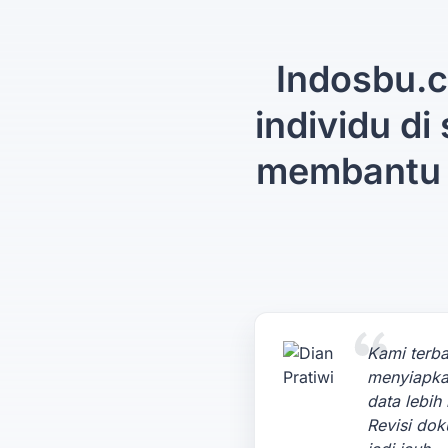
Indosbu.c
individu di
membantu 
Kami terba
menyiapk
data lebih 
Revisi do