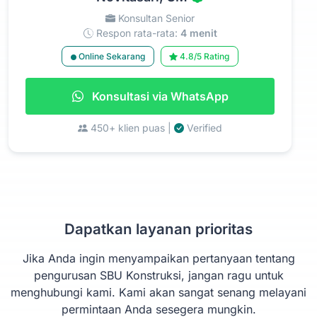
Konsultan Senior
Respon rata-rata:
4 menit
Online Sekarang
4.8/5 Rating
Konsultasi via WhatsApp
450+ klien puas |
Verified
Dapatkan layanan prioritas
Jika Anda ingin menyampaikan pertanyaan tentang
pengurusan SBU Konstruksi, jangan ragu untuk
menghubungi kami. Kami akan sangat senang melayani
permintaan Anda sesegera mungkin.