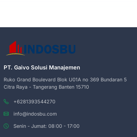
PT. Gaivo Solusi Manajemen
Ruko Grand Boulevard Blok U01A no 369 Bundaran 5
Citra Raya - Tangerang Banten 15710
+6281393544270
info@indosbu.com
Senin - Jumat: 08:00 - 17:00