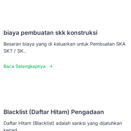
biaya pembuatan skk konstruksi
Besaran biaya yang di keluarkan untuk Pembuatan SKA
SKT / SK..
Baca Selengkapnya
Blacklist (Daftar Hitam) Pengadaan
Daftar Hitam (Blacklist) adalah sanksi yang dijatuhkan
kepad..