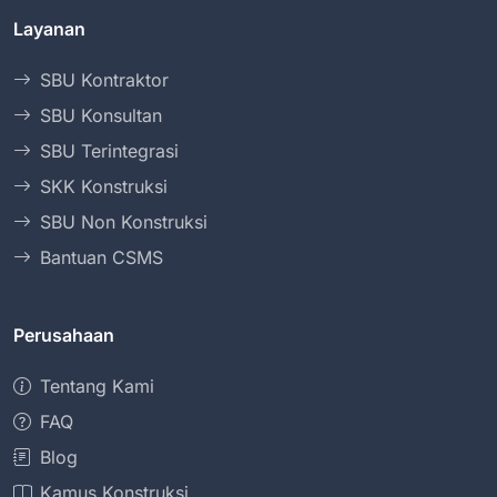
Layanan
SBU Kontraktor
SBU Konsultan
SBU Terintegrasi
SKK Konstruksi
SBU Non Konstruksi
Bantuan CSMS
Perusahaan
Tentang Kami
FAQ
Blog
Kamus Konstruksi