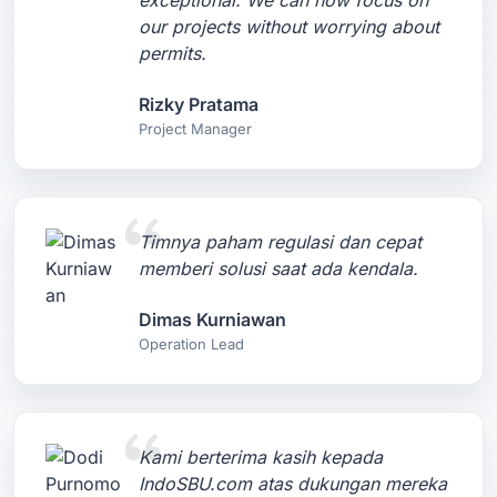
exceptional. We can now focus on
our projects without worrying about
permits.
Rizky Pratama
Project Manager
Timnya paham regulasi dan cepat
memberi solusi saat ada kendala.
Dimas Kurniawan
Operation Lead
Kami berterima kasih kepada
IndoSBU.com atas dukungan mereka