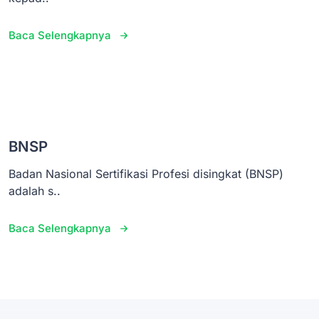
Baca Selengkapnya
BNSP
Badan Nasional Sertifikasi Profesi disingkat (BNSP)
adalah s..
Baca Selengkapnya