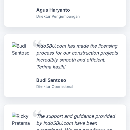
Agus Haryanto
Direktur Pengembangan
IndoSBU.com has made the licensing
process for our construction projects
incredibly smooth and efficient.
Terima kasih!
Budi Santoso
Direktur Operasional
The support and guidance provided
by IndoSBU.com have been