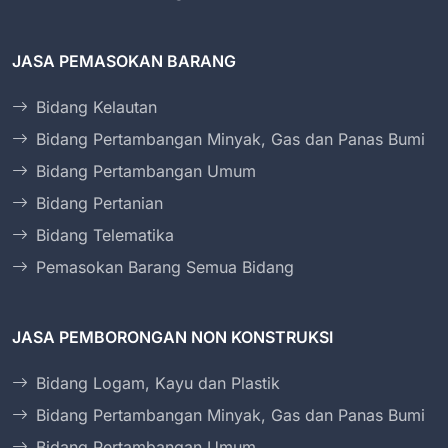
JASA PEMASOKAN BARANG
Bidang Kelautan
Bidang Pertambangan Minyak, Gas dan Panas Bumi
Bidang Pertambangan Umum
Bidang Pertanian
Bidang Telematika
Pemasokan Barang Semua Bidang
JASA PEMBORONGAN NON KONSTRUKSI
Bidang Logam, Kayu dan Plastik
Bidang Pertambangan Minyak, Gas dan Panas Bumi
Bidang Pertambangan Umum