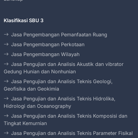
Klasifikasi SBU 3
Jasa Pengembangan Pemanfaatan Ruang
Jasa Pengembangan Perkotaan
Jasa Pengembangan Wilayah
Jasa Pengujian dan Analisis Akustik dan vibrator
Gedung Hunian dan Nonhunian
Jasa Pengujian dan Analisis Teknis Geologi,
Geofisika dan Geokimia
Jasa Pengujian dan Analisis Teknis Hidrolika,
Hidrologi dan Oceanography
Jasa Pengujian dan Analisis Teknis Komposisi dan
Tingkat Kemurnian
Jasa Pengujian dan Analisis Teknis Parameter Fisikal