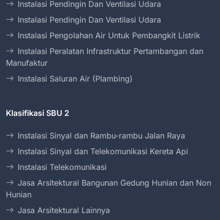
Instalasi Pendingin Dan Ventilasi Udara
Instalasi Pendingin Dan Ventilasi Udara
Instalasi Pengolahan Air Untuk Pembangkit Listrik
Instalasi Peralatan Infrastruktur Pertambangan dan
Manufaktur
Instalasi Saluran Air (Plambing)
Klasifikasi SBU 2
Instalasi Sinyal dan Rambu-rambu Jalan Raya
Instalasi Sinyal dan Telekomunikasi Kereta Api
Instalasi Telekomunikasi
Jasa Arsitektural Bangunan Gedung Hunian dan Non
Hunian
Jasa Arsitektural Lainnya