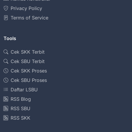
Privacy Policy
Terms of Service
Tools
Cek SKK Terbit
Cek SBU Terbit
Cek SKK Proses
Cek SBU Proses
Daftar LSBU
RSS Blog
RSS SBU
RSS SKK