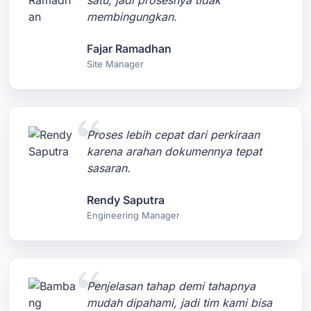
satu, jadi prosesnya tidak
membingungkan.
Fajar Ramadhan
Site Manager
Proses lebih cepat dari perkiraan
karena arahan dokumennya tepat
sasaran.
Rendy Saputra
Engineering Manager
Penjelasan tahap demi tahapnya
mudah dipahami, jadi tim kami bisa