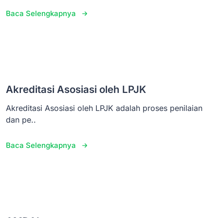
Baca Selengkapnya
Akreditasi Asosiasi oleh LPJK
Akreditasi Asosiasi oleh LPJK adalah proses penilaian
dan pe..
Baca Selengkapnya