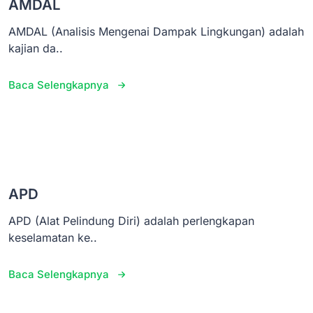
AMDAL
AMDAL (Analisis Mengenai Dampak Lingkungan) adalah
kajian da..
Baca Selengkapnya
APD
APD (Alat Pelindung Diri) adalah perlengkapan
keselamatan ke..
Baca Selengkapnya