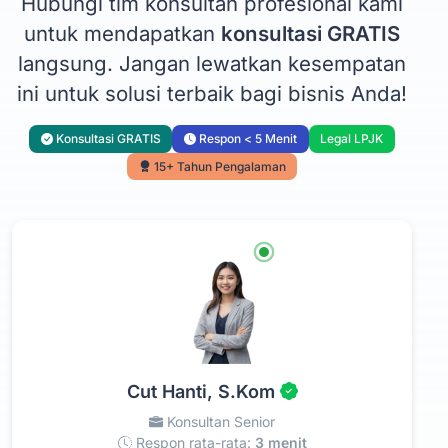
Hubungi tim konsultan profesional kami
untuk mendapatkan
konsultasi GRATIS
langsung. Jangan lewatkan kesempatan
ini untuk solusi terbaik bagi bisnis Anda!
Konsultasi GRATIS
Respon < 5 Menit
Legal LPJK
15+ Tahun Pengalaman
Cut Hanti, S.Kom
Konsultan Senior
Respon rata-rata:
3 menit