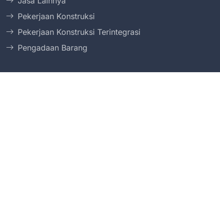
Jasa Lainnya
Pekerjaan Konstruksi
Pekerjaan Konstruksi Terintegrasi
Pengadaan Barang
LPSE & Tender
LPSE Badan Ekonomi Kreatif
LPSE Badan Keamanan Laut RI
LPSE Badan Koordinasi Keluarga Berencana
Nasional
LPSE Badan Koordinasi Penanaman Modal
LPSE Badan Meteorologi, Klimatologi, dan Geofisika
LPSE Badan Narkotika Nasional
LPSE Badan Nasional Penanggulangan Bencana