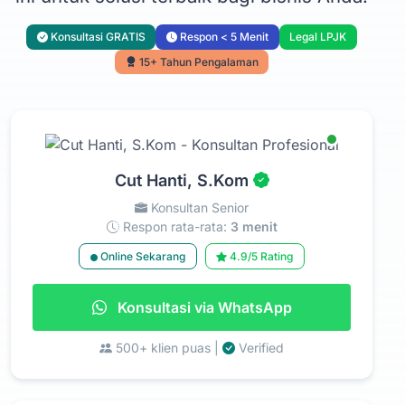
Konsultasi GRATIS
Respon < 5 Menit
Legal LPJK
15+ Tahun Pengalaman
Cut Hanti, S.Kom
Konsultan Senior
Respon rata-rata:
3 menit
Online Sekarang
4.9/5 Rating
Konsultasi via WhatsApp
500+ klien puas |
Verified