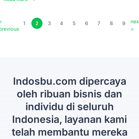
<
nex
1
2
3
4
5
6
7
8
9
previous
>
Indosbu.com dipercaya
oleh ribuan bisnis dan
individu di seluruh
Indonesia, layanan kami
telah membantu mereka