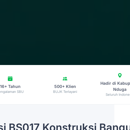
Hadir di Kabu
16+ Tahun
500+ Klien
Nduga
engalaman SBU
BUJK Terlayani
Seluruh Indone
si
BS017 Konstruksi Bangu