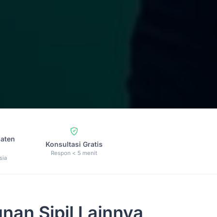
paten
Konsultasi Gratis
Respon < 5 menit
sia
nan Sipil Lainnya