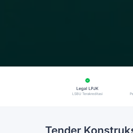
Legal LPJK
LSBU Terakreditasi
P
Tender Konstruk