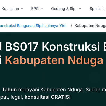
Konsultan
EPC
Gedung & Sipil
Spesialis
onstruksi Bangunan Sipil Lainnya Ytdl
Kabupaten Ndug
 BS017 Konstruksi 
i
Kabupaten Nduga
+ Tahun
melayani Kabupaten Nduga. Sudah 
pat, legal,
konsultasi GRATIS!