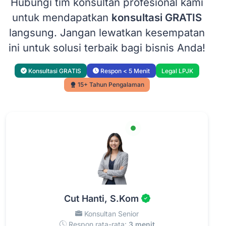
Hubungi tim konsultan profesional kami
untuk mendapatkan
konsultasi GRATIS
langsung. Jangan lewatkan kesempatan
ini untuk solusi terbaik bagi bisnis Anda!
Konsultasi GRATIS
Respon < 5 Menit
Legal LPJK
15+ Tahun Pengalaman
Cut Hanti, S.Kom
Konsultan Senior
Respon rata-rata:
3 menit