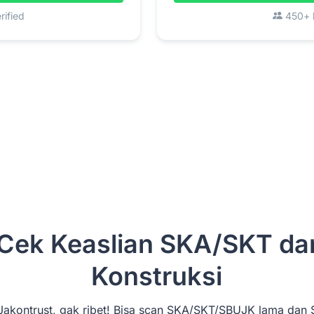
rified
450+ k
Cek Keaslian SKA/SKT d
Konstruksi
si Jakontrust, gak ribet! Bisa scan SKA/SKT/SBUJK lama da