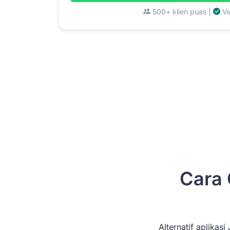
500+ klien puas |
Ve
Cara 
Alternatif aplika