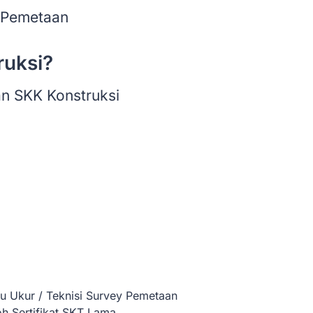
y Pemetaan
ruksi?
an SKK Konstruksi
h Sertifikat SKT Lama