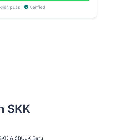
lien puas |
Verified
an SKK
n SKK & SBUJK Baru