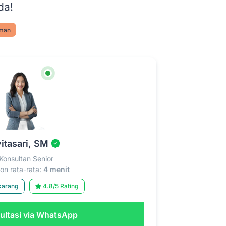
da!
aman
itasari, SM
Konsultan Senior
n rata-rata:
4 menit
karang
4.8/5 Rating
ltasi via WhatsApp