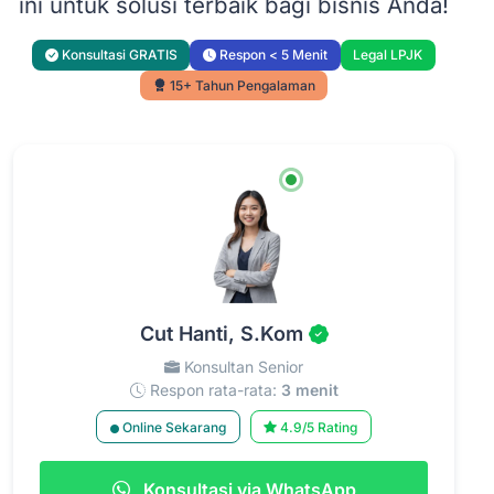
ini untuk solusi terbaik bagi bisnis Anda!
Konsultasi GRATIS
Respon < 5 Menit
Legal LPJK
15+ Tahun Pengalaman
Cut Hanti, S.Kom
Konsultan Senior
Respon rata-rata:
3 menit
Online Sekarang
4.9/5 Rating
Konsultasi via WhatsApp