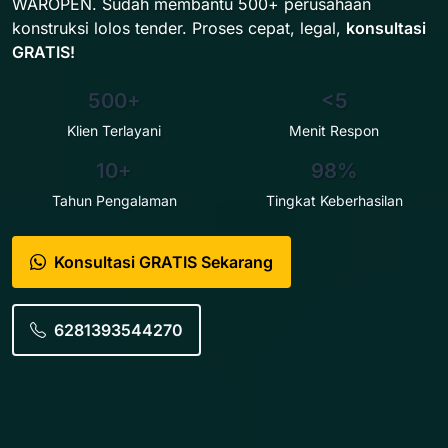
WAROPEN. Sudah membantu 500+ perusahaan
konstruksi lolos tender. Proses cepat, legal,
konsultasi
GRATIS!
500+
<5
Klien Terlayani
Menit Respon
10+
98%
Tahun Pengalaman
Tingkat Keberhasilan
Konsultasi GRATIS Sekarang
6281393544270