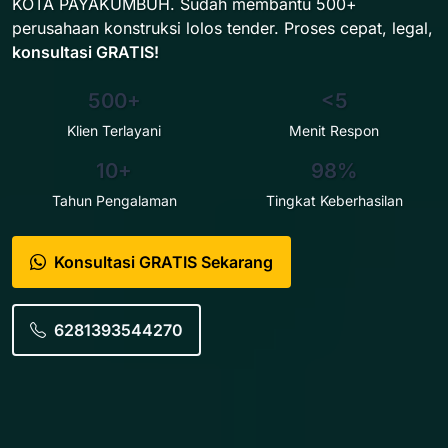
KOTA PAYAKUMBUH. Sudah membantu 500+
perusahaan konstruksi lolos tender. Proses cepat, legal,
konsultasi GRATIS!
500+
<5
Klien Terlayani
Menit Respon
10+
98%
Tahun Pengalaman
Tingkat Keberhasilan
Konsultasi GRATIS Sekarang
6281393544270