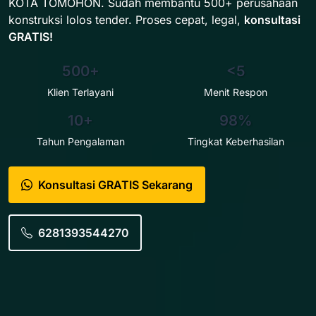
KOTA TOMOHON. Sudah membantu 500+ perusahaan
konstruksi lolos tender. Proses cepat, legal,
konsultasi
GRATIS!
500+
<5
Klien Terlayani
Menit Respon
10+
98%
Tahun Pengalaman
Tingkat Keberhasilan
Konsultasi GRATIS Sekarang
6281393544270