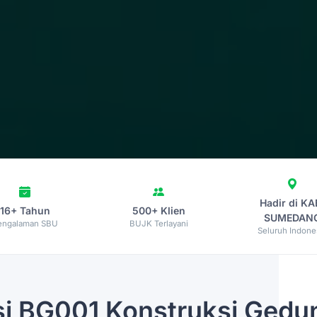
Hadir di KA
16+ Tahun
500+ Klien
SUMEDAN
engalaman SBU
BUJK Terlayani
Seluruh Indone
si
BG001 Konstruksi Gedun