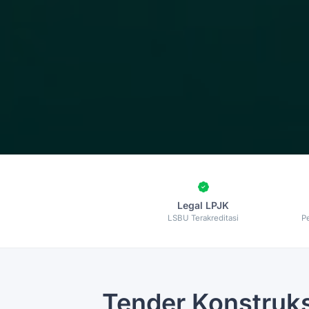
Legal LPJK
LSBU Terakreditasi
P
Tender Konstruk