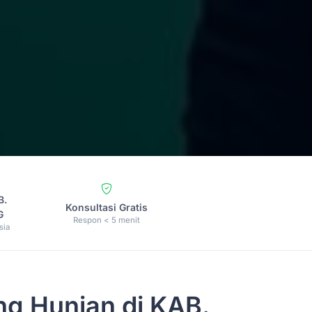
B.
Konsultasi Gratis
G
Respon < 5 menit
sia
g Hunian di KAB.