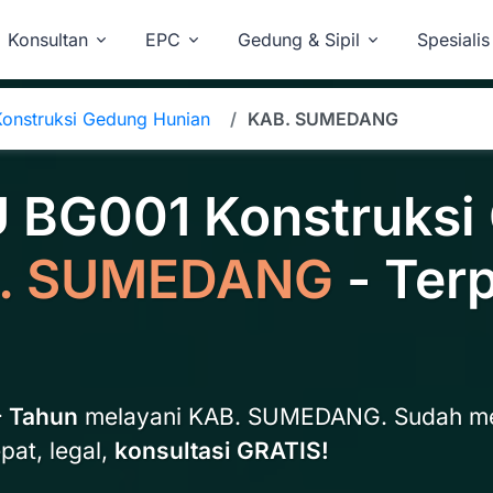
Konsultan
EPC
Gedung & Sipil
Spesialis
onstruksi Gedung Hunian
KAB. SUMEDANG
U BG001 Konstruksi
. SUMEDANG
- Ter
+ Tahun
melayani KAB. SUMEDANG. Sudah m
pat, legal,
konsultasi GRATIS!