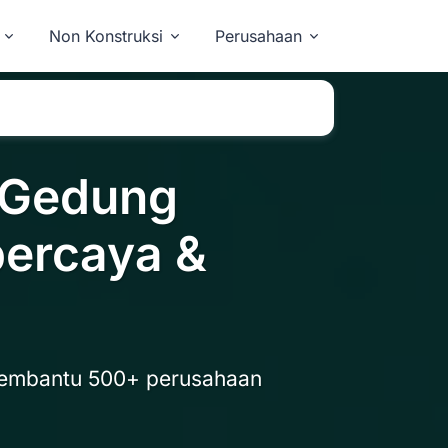
Non Konstruksi
Perusahaan
 Gedung
percaya &
embantu 500+ perusahaan