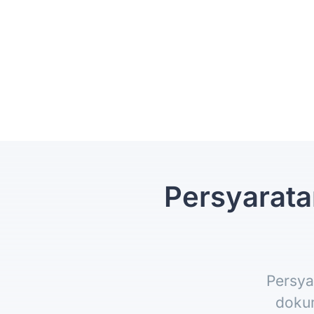
Persyarata
Persya
dokum