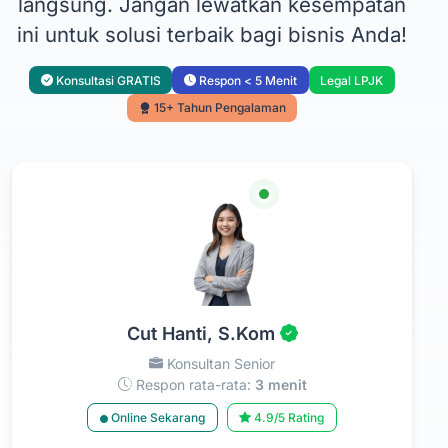
langsung. Jangan lewatkan kesempatan
ini untuk solusi terbaik bagi bisnis Anda!
Konsultasi GRATIS
Respon < 5 Menit
Legal LPJK
15+ Tahun Pengalaman
Cut Hanti, S.Kom
Konsultan Senior
Respon rata-rata:
3 menit
Online Sekarang
4.9/5 Rating