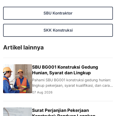
SBU Kontraktor
SKK Konstruksi
Artikel lainnya
SBU BG001 Konstruksi Gedung
Hunian, Syarat dan Lingkup
Pahami SBU BG001 konstruksi gedung hunian:
lingkup pekerjaan, syarat kualifikasi, dan cara
mengurusnya untuk memenuhi syarat tender.
07 Aug 2026
Surat Perjanjian Pekerjaan