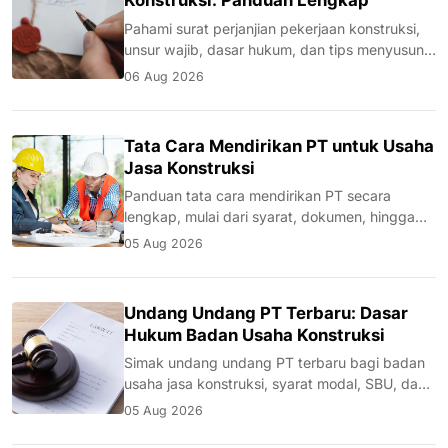
Konstruksi: Panduan Lengkap
Pahami surat perjanjian pekerjaan konstruksi,
unsur wajib, dasar hukum, dan tips menyusun
kontrak kerja yang melindungi kedua pihak.
06 Aug 2026
Tata Cara Mendirikan PT untuk Usaha
Jasa Konstruksi
Panduan tata cara mendirikan PT secara
lengkap, mulai dari syarat, dokumen, hingga
proses legalitas untuk usaha jasa konstruksi.
05 Aug 2026
Undang Undang PT Terbaru: Dasar
Hukum Badan Usaha Konstruksi
Simak undang undang PT terbaru bagi badan
usaha jasa konstruksi, syarat modal, SBU, dan
kaitannya dengan LPJK serta tender proyek.
05 Aug 2026