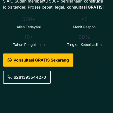
SIAK. Sudah membantu 500+ perusahaan konstruksi
lolos tender. Proses cepat, legal,
konsultasi GRATIS!
500+
<5
Klien Terlayani
Menit Respon
10+
98%
Tahun Pengalaman
Tingkat Keberhasilan
Konsultasi GRATIS Sekarang
6281393544270