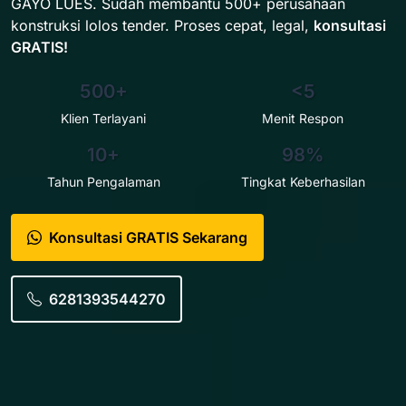
GAYO LUES. Sudah membantu 500+ perusahaan
konstruksi lolos tender. Proses cepat, legal,
konsultasi
GRATIS!
500+
<5
Klien Terlayani
Menit Respon
10+
98%
Tahun Pengalaman
Tingkat Keberhasilan
Konsultasi GRATIS Sekarang
6281393544270