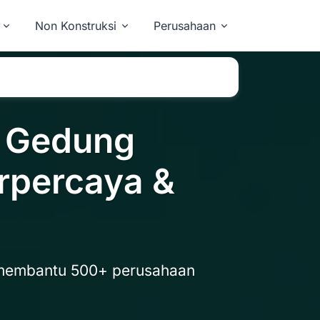
Non Konstruksi
Perusahaan
i Gedung
rpercaya &
membantu 500+ perusahaan