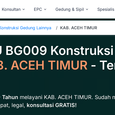
Konsultan
EPC
Gedung & Sipil
Spesialis
onstruksi Gedung Lainnya
KAB. ACEH TIMUR
U BG009 Konstruks
. ACEH TIMUR
- Te
+ Tahun
melayani KAB. ACEH TIMUR. Sudah 
pat, legal,
konsultasi GRATIS!