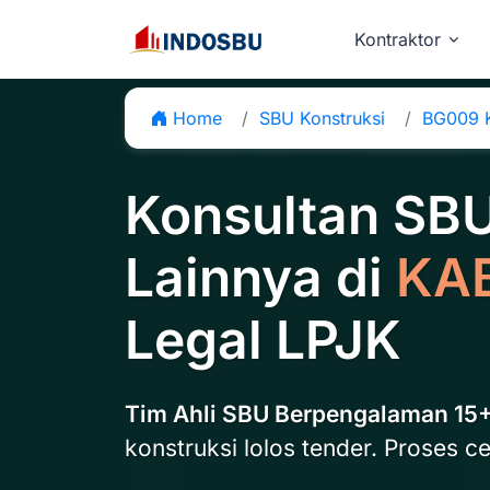
Kontraktor
Home
SBU Konstruksi
BG009 K
Konsultan SB
Lainnya di
KAB
Legal LPJK
Tim Ahli SBU Berpengalaman 15
konstruksi lolos tender. Proses ce