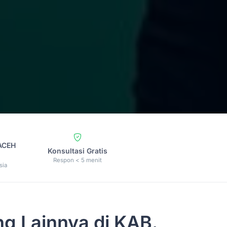
 ACEH
Konsultasi Gratis
Respon < 5 menit
sia
g Lainnya di KAB.