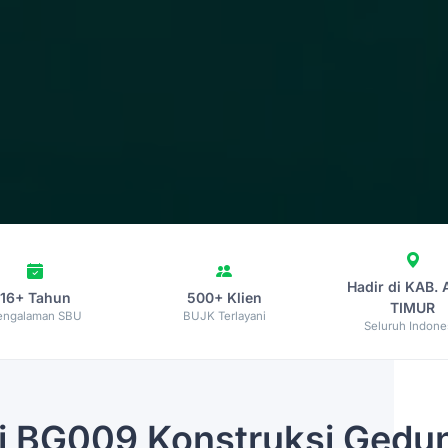
Hadir di KAB.
16+ Tahun
500+ Klien
TIMUR
engalaman SBU
BUJK Terlayani
Seluruh Indone
i
BG009 Konstruksi Gedun