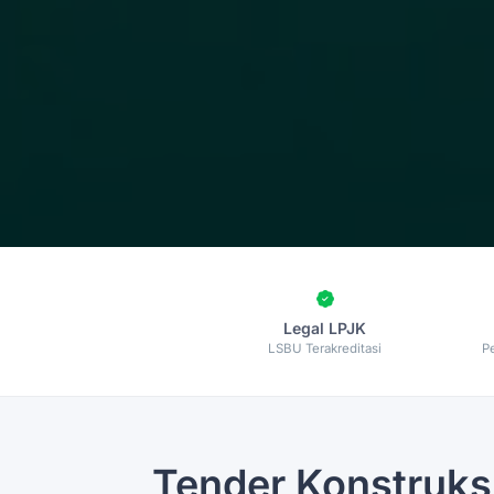
Legal LPJK
LSBU Terakreditasi
P
Tender Konstruks