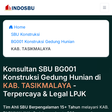
Home
SBU Konstruksi
BG001 Konstruksi Gedung Hunian
KAB. TASIKMALAYA
Konsultan SBU BG001
Konstruksi Gedung Hunian di
KAB. TASIKMALAYA
-
Terpercaya & Legal LPJK
Tim Ahli SBU Berpengalaman 15+ Tahun
melayani KAB.