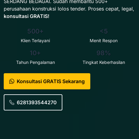
SERDANG BEDAGAI. Sudah membantu 500+
perusahaan konstruksi lolos tender. Proses cepat, legal,
konsultasi GRATIS!
500+
<5
Klien Terlayani
Menit Respon
10+
98%
Tahun Pengalaman
Tingkat Keberhasilan
Konsultasi GRATIS Sekarang
6281393544270