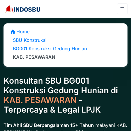
Home
SBU Konstruksi
BG001 Konstruksi Gedung Hunian
KAB. PESAWARAN
Konsultan SBU BG001
Konstruksi Gedung Hunian di
KAB. PESAWARAN
-
Terpercaya & Legal LPJK
Tim Ahli SBU Berpengalaman 15+ Tahun
melayani KAB.