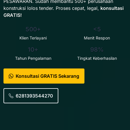
PESAWARAN. Sudah membantu 500+ perusahaan
konstruksi lolos tender. Proses cepat, legal,
konsultasi
GRATIS!
500+
<5
Klien Terlayani
Menit Respon
10+
98%
Tahun Pengalaman
Tingkat Keberhasilan
Konsultasi GRATIS Sekarang
6281393544270