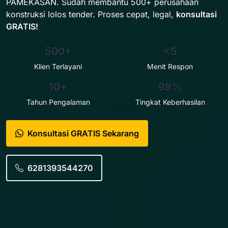
PAMEKASAN. Sudah membantu 500+ perusahaan
konstruksi lolos tender. Proses cepat, legal,
konsultasi
GRATIS!
500+
<5
Klien Terlayani
Menit Respon
10+
98%
Tahun Pengalaman
Tingkat Keberhasilan
Konsultasi GRATIS Sekarang
6281393544270