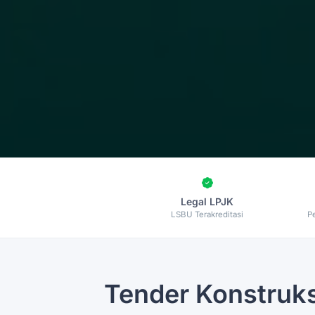
Legal LPJK
LSBU Terakreditasi
P
Tender Konstruk