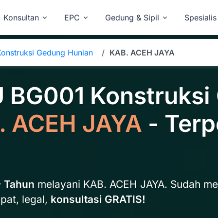
Konsultan
EPC
Gedung & Sipil
Spesialis
onstruksi Gedung Hunian
KAB. ACEH JAYA
U BG001 Konstruksi
. ACEH JAYA
- Terp
+ Tahun
melayani KAB. ACEH JAYA. Sudah m
pat, legal,
konsultasi GRATIS!