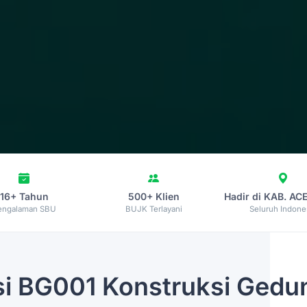
16+ Tahun
500+ Klien
Hadir di KAB. AC
engalaman SBU
BUJK Terlayani
Seluruh Indone
si
BG001 Konstruksi Gedun