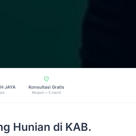
EH JAYA
Konsultasi Gratis
sia
Respon < 5 menit
g Hunian di KAB.