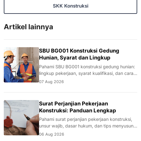
SKK Konstruksi
Artikel lainnya
SBU BG001 Konstruksi Gedung
Hunian, Syarat dan Lingkup
Pahami SBU BG001 konstruksi gedung hunian:
lingkup pekerjaan, syarat kualifikasi, dan cara
mengurusnya untuk memenuhi syarat tender.
07 Aug 2026
Surat Perjanjian Pekerjaan
Konstruksi: Panduan Lengkap
Pahami surat perjanjian pekerjaan konstruksi,
unsur wajib, dasar hukum, dan tips menyusun
kontrak kerja yang melindungi kedua pihak.
06 Aug 2026