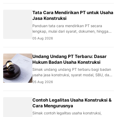
Tata Cara Mendirikan PT untuk Usaha
Jasa Konstruksi
Panduan tata cara mendirikan PT secara
lengkap, mulai dari syarat, dokumen, hingga
proses legalitas untuk usaha jasa konstruksi.
05 Aug 2026
Undang Undang PT Terbaru: Dasar
Hukum Badan Usaha Konstruksi
Simak undang undang PT terbaru bagi badan
usaha jasa konstruksi, syarat modal, SBU, dan
kaitannya dengan LPJK serta tender proyek.
05 Aug 2026
Contoh Legalitas Usaha Konstruksi &
Cara Mengurusnya
Simak contoh legalitas usaha konstruksi,